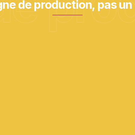
de pro
gne de production, pas un
02
Étude de faisabilité et ROI en
amont
Simulation, phasage, budget, analyse de
rentabilité.