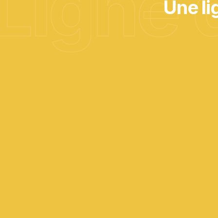
Ligne 
Une li
01
Expertise combinée
automatisation + mécanique
Une vision cohérente et intégrée de votre
process industriel.