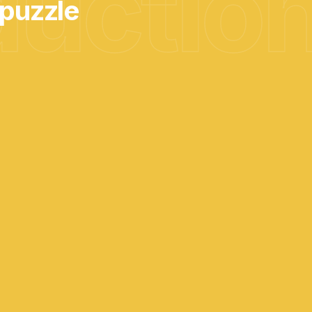
ductio
 puzzle
03
Gestion de projet industrielle
Un chef de projet pilote le planning, la
coordination des machines, des intervenants et
des contraintes.