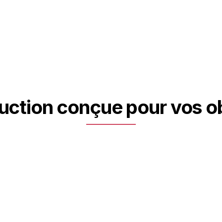
uction conçue pour vos obj
02
Machines spéciales & sous-
ensembles intégrés